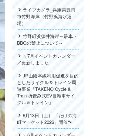
ライブカメラ_兵庫県豊岡
市竹野海岸（竹野浜海水浴
場）
竹野町浜須井海岸～駐車・
BBQの禁止について～
＼7月イベントカレンダー
／更新しました
JR山陰本線利用促進を目的
としたサイクル＆トレイン周
遊事業「TAKENO Cycle &
Train 折畳み式EV自転車サイ
クル＆トレイン」
6月13日（土） 「たけの海
町マーケット2026」開催🐾
＼6月イベントカレンダー