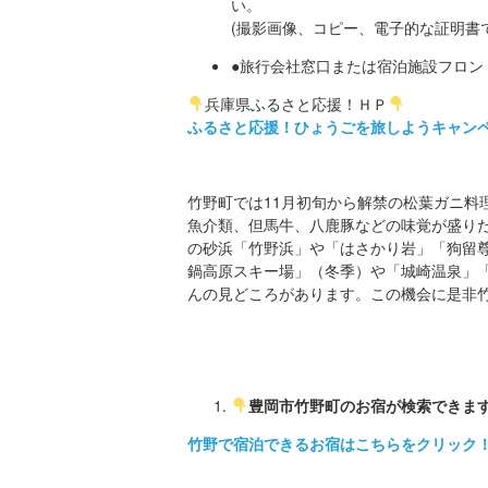
い。
(撮影画像、コピー、電子的な証明書
●旅行会社窓口または宿泊施設フロン
兵庫県ふるさと応援！ＨＰ
ふるさと応援！
ひょうごを旅しようキャン
竹野町では11月初旬から解禁の松葉ガニ料
魚介類、但馬牛、八鹿豚などの味覚が盛りだ
の砂浜「竹野浜」や「はさかり岩」「狗留
鍋高原スキー場」（冬季）や「城崎温泉」
んの見どころがあります。この機会に是非
豊岡市竹野町のお宿が検索できま
竹野で宿泊できるお宿はこちらをクリック