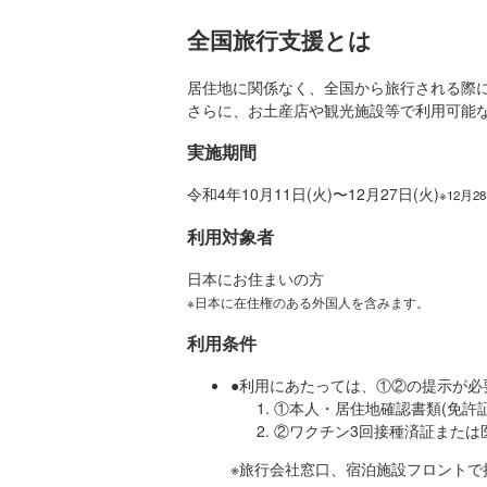
全国旅行支援とは
居住地に関係なく、全国から旅行される際
さらに、お土産店や観光施設等で利用可能な
実施期間
令和
4
年
10
月
11
日
(火)
〜
12
月
27
日
(火)
※12月
利用対象者
日本にお住まいの方
※日本に在住権のある外国人を含みます。
利用条件
●利用にあたっては、①②の提示が必
①本人・居住地確認書類(免許
②ワクチン3回接種済証または
※旅行会社窓口、宿泊施設フロントで