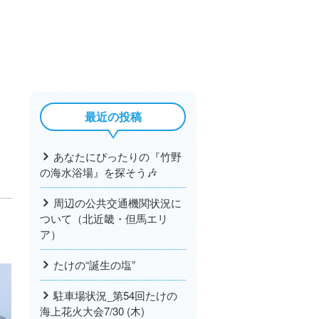
最近の投稿
あなたにぴったりの『竹野
の海水浴場』を探そう🎶
周辺の公共交通機関状況に
ついて（北近畿・但馬エリ
ア）
たけの“誕生の塩”
駐車場状況_第54回たけの
海上花火大会7/30 (木)