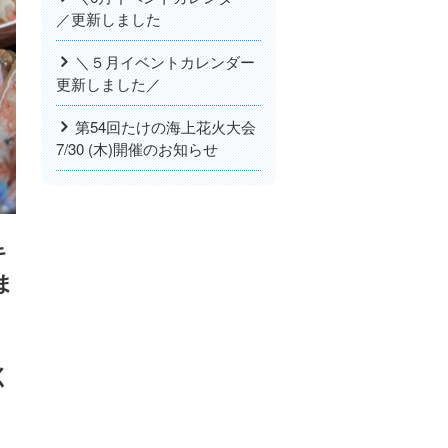
／更新しました
＼５月イベントカレンダー
更新しました／
第54回たけの海上花火大会
7/30 (木)開催のお知らせ
キ
ま
」
く