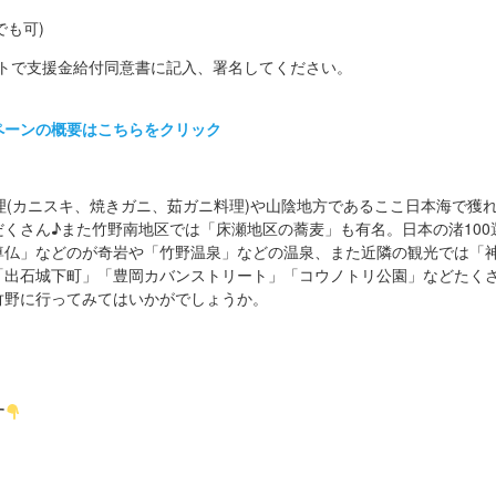
でも可)
トで支援金給付同意書に記入、署名してください。
ペーンの概要はこちらをクリック
理(カニスキ、焼きガニ、茹ガニ料理)や山陰地方であるここ日本海で獲
くさん♪また竹野南地区では「床瀬地区の蕎麦」も有名。日本の渚100
尊仏」などのが奇岩や「竹野温泉」などの温泉、また近隣の観光では「
「出石城下町」「豊岡カバンストリート」「コウノトリ公園」などたく
竹野に行ってみてはいかがでしょうか。
す
！