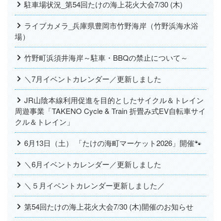
駐車場状況_第54回たけの海上花火大会7/30 (木)
ライブカメラ_兵庫県豊岡市竹野海岸（竹野浜海水浴
場）
竹野町浜須井海岸～駐車・BBQの禁止について～
＼7月イベントカレンダー／更新しました
JR山陰本線利用促進を目的としたサイクル＆トレイン
周遊事業「TAKENO Cycle & Train 折畳み式EV自転車サイ
クル＆トレイン」
6月13日（土） 「たけの海町マーケット2026」開催🐾
＼6月イベントカレンダー／更新しました
＼５月イベントカレンダー更新しました／
第54回たけの海上花火大会7/30 (木)開催のお知らせ