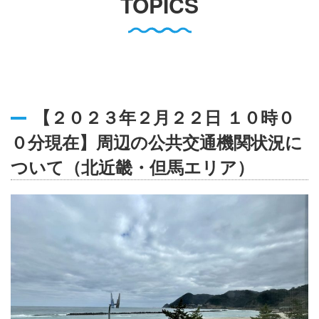
TOPICS
English
Q
O
P
0796-47-1080
お電話受付時間 9:00〜17:00
【２０２３年２月２２日 １０時０
０分現在】周辺の公共交通機関状況に
ついて（北近畿・但馬エリア）