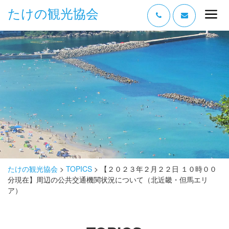
たけの観光協会
“たけの” の魅力
過ごし方
みどころ
体験する
泊まる
おみやげ
たけの観光協会
>
TOPICS
>
【２０２３年２月２２日 １０時００
分現在】周辺の公共交通機関状況について（北近畿・但馬エリ
グルメ
ア）
アクセス