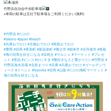
場所
竹野浜自治会中央駐車場
※車両の駐車は五社下駐車場をご利用ください(無料)
#竹野浜
#たけの
#takeno
#japan
#beach
#兵庫おでかけ
#京都おでかけ
#鳥取おでかけ
#豊岡
#但馬
#香美町
#新温泉町
#養父市
#朝来市
#京丹後市
#鳥取
#海の但馬を好きになる
#浜焼き
#マルシェ
#マーケット
#プレゼ
ント
#景品
#ビンゴ
#かにすき
#蟹好きな人と繋がりたい
#竹野浜
#
竹野浜海水浴場
#北前まつり
#兵庫
#兵庫おでかけ
#ゴールデンウ
ィーク
#イベント
#toyooka
#但馬
#山陰
#たけの海町マーケット
#
海の但馬を好きになる