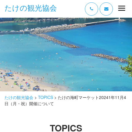
たけの観光協会
“たけの” の魅力
過ごし方
みどころ
体験する
泊まる
おみやげ
たけの観光協会
>
TOPICS
>
たけの海町マーケット20241年11月4
日（月・祝）開催について
グルメ
アクセス
TOPICS