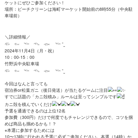
ケットにぜひご参加ください！
場所：ビーチクリーンは海町マーケット開始前の8時55分（中央駐
車場前）
＼詳細情報／
𓆛 𓆜 𓆝 𓆞 𓆟 𓆝 ˜˷
2024年11月4日（月・祝）
10：00-15：00
竹野浜中央駐車場
𓆛 𓆜 𓆝 𓆞 𓆟 𓆝 ˜˷
今回はなんと言っても
宿泊券or松葉ガニ（後日発送）が当たるゲームに注目
すでに話題の「カニ殻積み」ルールは至ってシンプルです
カニ殻を積んでいくだけ
予選を通過できるのは上位12名
参加費（300円）だけで何度でもチャレンジできるので、コツを掴
めば商品も掴めるかも！？
※本選に参加するためには
10〜13時に行われる予選に必ずご参加ください。本選（14時）か