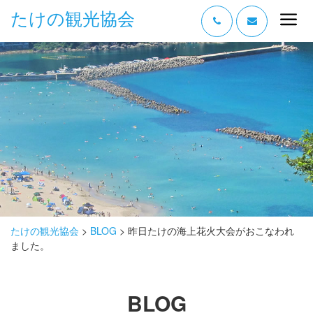
たけの観光協会
“たけの” の魅力
過ごし方
みどころ
体験する
泊まる
おみやげ
たけの観光協会
>
BLOG
>
昨日たけの海上花火大会がおこなわれ
ました。
グルメ
アクセス
BLOG