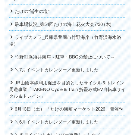
たけの“誕生の塩”
駐車場状況_第54回たけの海上花火大会7/30 (木)
ライブカメラ_兵庫県豊岡市竹野海岸（竹野浜海水浴
場）
竹野町浜須井海岸～駐車・BBQの禁止について～
＼7月イベントカレンダー／更新しました
JR山陰本線利用促進を目的としたサイクル＆トレイン
周遊事業「TAKENO Cycle & Train 折畳み式EV自転車サイ
クル＆トレイン」
6月13日（土） 「たけの海町マーケット2026」開催🐾
＼6月イベントカレンダー／更新しました
＼５月イベントカレンダー更新しました／