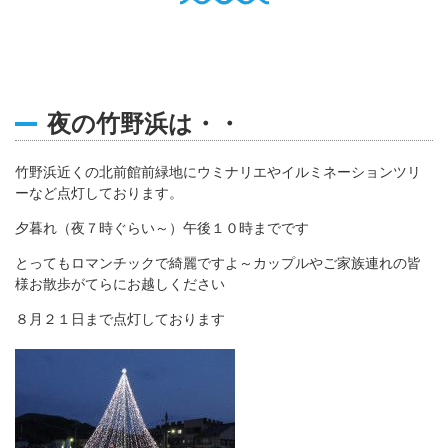
English
Q
O
P
0796-47-1080
お電話受付時間 9:00〜17:00
夜の竹野浜は・・
竹野浜近くの北前館前緑地にウミナリエやイルミネーションツリ
ーなど点灯しております。
夕暮れ（夜７時ぐらい～）午後１０時までです
とってもロマンチックで綺麗ですよ～カップルやご家族連れの皆
様お散歩がてらにお越しください
８月２１日まで点灯しております