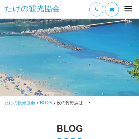
たけの観光協会
“たけの” の魅力
過ごし方
みどころ
体験する
泊まる
おみやげ
たけの観光協会
>
BLOG
>
夜の竹野浜は・・
グルメ
BLOG
アクセス