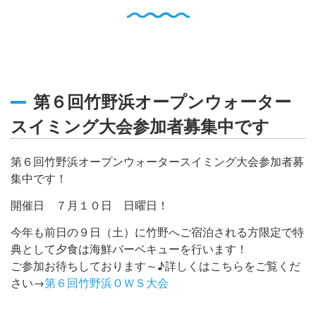
English
Q
O
P
0796-47-1080
お電話受付時間 9:00〜17:00
第６回竹野浜オープンウォーター
スイミング大会参加者募集中です
第６回竹野浜オープンウォータースイミング大会参加者募
集中です！
開催日 ７月１０日 日曜日！
今年も前日の９日（土）に竹野へご宿泊される方限定で特
典として夕食は海鮮バーベキューを行います！
ご参加お待ちしております～♪詳しくはこちらをご覧くだ
さい→
第６回竹野浜ＯＷＳ大会