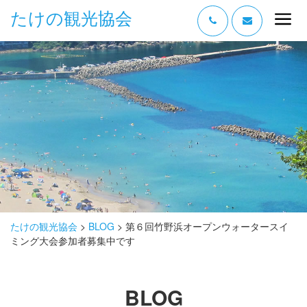
たけの観光協会
“たけの” の魅力
過ごし方
みどころ
体験する
泊まる
おみやげ
たけの観光協会
>
BLOG
>
第６回竹野浜オープンウォータースイ
ミング大会参加者募集中です
グルメ
アクセス
BLOG