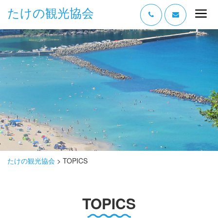
たけの観光協会
“たけの” の魅力
過ごし方
みどころ
体験する
泊まる
おみやげ
たけの観光協会
>
TOPICS
グルメ
TOPICS
アクセス