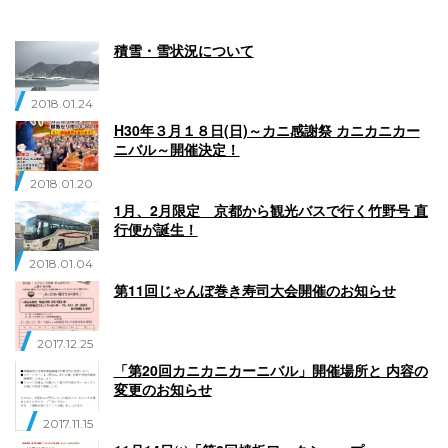
English
Q
O
P
積雪・雪状況について
0796-47-1080
2018.01.24
お電話受付時間 9:00〜17:00
H30年３月１８日(日)～カニ感謝祭 カニカニカー
ニバル～開催決定！
2018.01.20
1月、2月限定 京都から観光バスで行く竹野号 直
行便が誕生！
2018.01.04
第11回じゃんぼ巻き寿司大会開催のお知らせ
2017.12.25
「第20回カニカニカーニバル」開催場所と 内容の
変更のお知らせ
2017.11.15